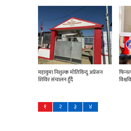
महावुमा निशुल्क मोतिविन्दु अप्रेसन
फिनल्य
शिविर संचालन हुँदै
विश्व
१
२
३
४