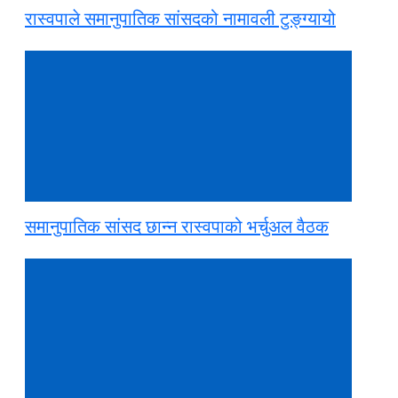
रास्वपाले समानुपातिक सांसदको नामावली टुङ्ग्यायो
समानुपातिक सांसद छान्न रास्वपाको भर्चुअल वैठक