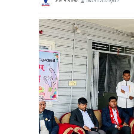
आम नागरिक
२०८१ चैत २९ गते शुक्रबार