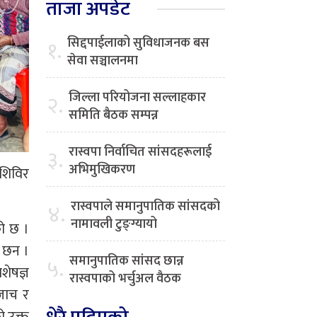
ताजा अपडेट
सिद्दपाईलाको सुविधाजनक बस
१.
सेवा सञ्चालनमा
जिल्ला परियोजना सल्लाहकार
२.
समिति बैठक सम्पन्न
रास्वपा निर्वाचित सांसदहरूलाई
३.
अभिमुखिकरण
 शिविर
रास्वपाले समानुपातिक सांसदको
४.
नामावली टुङ्ग्यायो
को छ ।
 छन ।
समानुपातिक सांसद छान्न
५.
शेषज्ञ
रास्वपाको भर्चुअल वैठक
जाच र