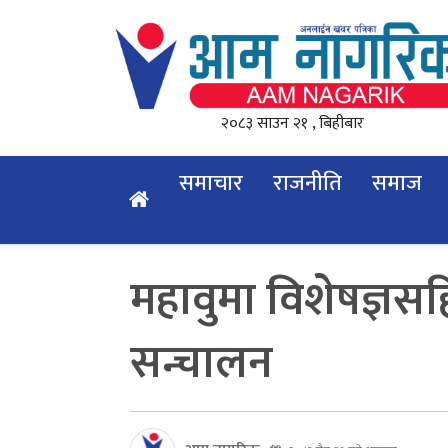
२०८३ साउन २१ , बिहीबार
समाचार
राजनीति
समाज
महावुमा विशेषज्ञसहि
सन्चालन