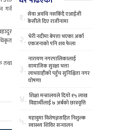
धेरै पढिएको
ो उक्त
न गर्न
सेवा अवधि नसकिँदै एआईजी
१.
केसीले दिए राजीनामा
वहादुर
भेरी नदीमा बेपत्ता भएका अर्का
२.
अधिकृत
एकजनाको पनि शव फेला
नारायण नगरपालिकालाई
िक तथा
सामाजिक सुरक्षा भत्ता
३.
लाभग्राहीको पहुँच सुनिश्चिता नगर
घोषणा
शिक्षा मन्त्रालयले दियो १५ लाख
४.
विद्यार्थीलाई ७ अर्बको छात्रवृत्ति
महावुमा विशेषज्ञसहित निशुल्क
५.
स्वास्थ्य शिविर सन्चालन