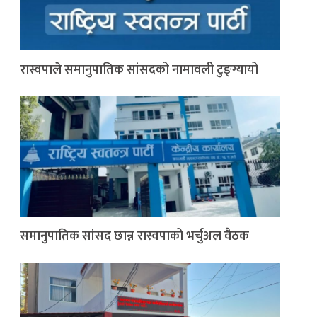
रास्वपाले समानुपातिक सांसदको नामावली टुङ्ग्यायो
समानुपातिक सांसद छान्न रास्वपाको भर्चुअल वैठक