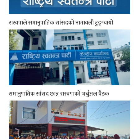
रास्वपाले समानुपातिक सांसदको नामावली टुङ्ग्यायो
समानुपातिक सांसद छान्न रास्वपाको भर्चुअल वैठक