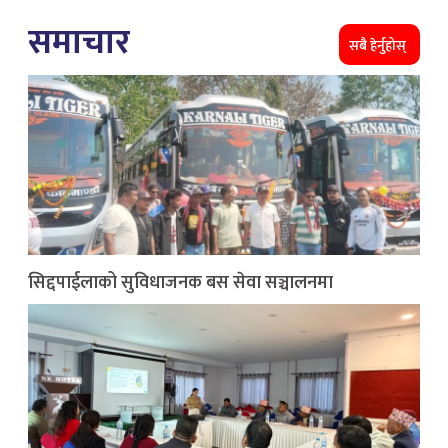
समाचार
सबै हेर्नुहोस्
सिद्दपाईलाको सुविधाजनक बस सेवा सञ्चालनमा